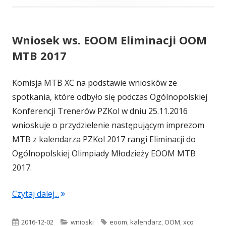
Wniosek ws. EOOM Eliminacji OOM
MTB 2017
Komisja MTB XC na podstawie wniosków ze
spotkania, które odbyło się podczas Ogólnopolskiej
Konferencji Trenerów PZKol w dniu 25.11.2016
wnioskuje o przydzielenie następującym imprezom
MTB z kalendarza PZKol 2017 rangi Eliminacji do
Ogólnopolskiej Olimpiady Młodzieży EOOM MTB
2017.
"Wniosek ws. EOOM Eliminacji OOM MTB 20
Czytaj dalej...
Opublikowano
Kategorie
Tagi
2016-12-02
wnioski
eoom
,
kalendarz
,
OOM
,
xco