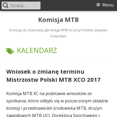
Szukaj:
Menu
Menu
główne
Przeskocz
Komisja MTB
do
treści
Komisja ds. kolarstwa górskiego MTB XC przy Polskim Związku
Kolarskim
TAGI:
KALENDARZ
Wniosek o zmianę terminu
Mistrzostw Polski MTB XCO 2017
Komisja MTB XC na podstawie wniosków ze
spotkania, które odbyło się w poszerzonym składzie
komisji i przedstawicieli środowiska MTB, drużyn
zawodowych MTB UCI, Dyrektora Sportowego i