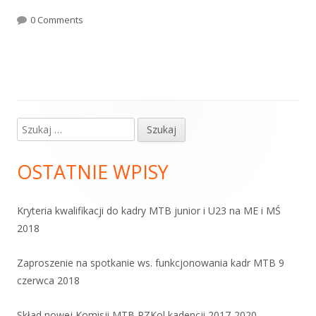
0 Comments
Szukaj:
Główny
panel
OSTATNIE WPISY
boczny
Kryteria kwalifikacji do kadry MTB junior i U23 na ME i MŚ
2018
Zaproszenie na spotkanie ws. funkcjonowania kadr MTB 9
czerwca 2018
Skład nowej Komisji MTB PZKol kadencji 2017-2020