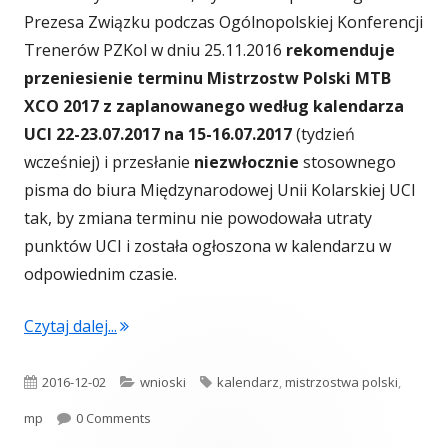
Prezesa Związku podczas Ogólnopolskiej Konferencji
Trenerów PZKol w dniu 25.11.2016
rekomenduje
przeniesienie terminu Mistrzostw Polski MTB
XCO 2017 z zaplanowanego według kalendarza
UCI 22-23.07.2017 na 15-16.07.2017
(tydzień
wcześniej) i przesłanie
niezwłocznie
stosownego
pisma do biura Międzynarodowej Unii Kolarskiej UCI
tak, by zmiana terminu nie powodowała utraty
punktów UCI i została ogłoszona w kalendarzu w
odpowiednim czasie.
"Wniosek o zmianę terminu Mistrzostw Pol
Czytaj dalej...
Opublikowano
Kategorie
Tagi
2016-12-02
wnioski
kalendarz
,
mistrzostwa polski
,
mp
0 Comments